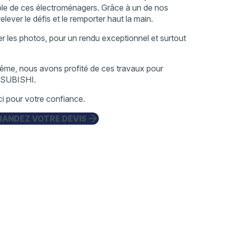
le de ces électroménagers. Grâce à un de nos
lever le défis et le remporter haut la main.
er les photos, pour un rendu exceptionnel et surtout
nd même, nous avons profité de ces travaux pour
ITSUBISHI.
i pour votre confiance.
arrow_forward
ANDEZ VOTRE DEVIS