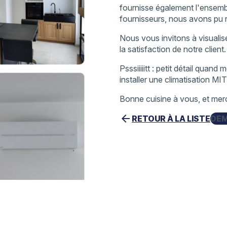
fournisse également l'ensemb
fournisseurs, nous avons pu re
Nous vous invitons à visualis
la satisfaction de notre client.
Psssiiiiitt : petit détail qua
installer une climatisation M
Bonne cuisine à vous, et merc
arrow_back
RETOUR À LA LISTE
DEM