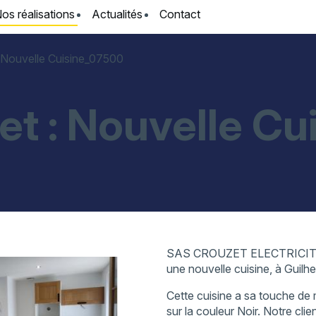
os réalisations
Actualités
Contact
 Nouvelle Cuisine_07500
et : Nouvelle C
SAS CROUZET ELECTRICITE a é
une nouvelle cuisine, à Guil
Cette cuisine a sa touche de 
sur la couleur Noir. Notre cli