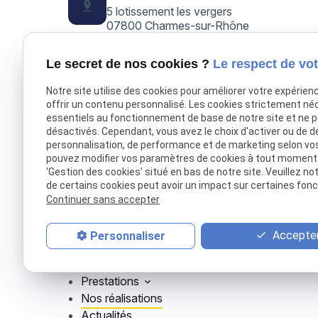
pin_drop
5 lotissement les vergers
07800 Charmes-sur-Rhône
Horaires
schedule
Le secret de nos cookies ?
Le respect de vot
09:00/19:00 - Lundi/Vendredi
Notre site utilise des cookies pour améliorer votre expérien
offrir un contenu personnalisé. Les cookies strictement né
essentiels au fonctionnement de base de notre site et ne 
désactivés. Cependant, vous avez le choix d'activer ou de d
personnalisation, de performance et de marketing selon vo
CROUZET ÉLECTRICITÉ, électricien à
pouvez modifier vos paramètres de cookies à tout moment en
Valence. Installation, mise aux normes,
'Gestion des cookies' situé en bas de notre site. Veuillez no
dépannage et entretien en électricité
de certains cookies peut avoir un impact sur certaines fonct
générale, chauffage, climatisation,
Continuer sans accepter
domotique et luminaires
intérieurs/extérieurs.
Accepter
Personnaliser
Accueil
Présentation
Prestations
Nos réalisations
Actualités