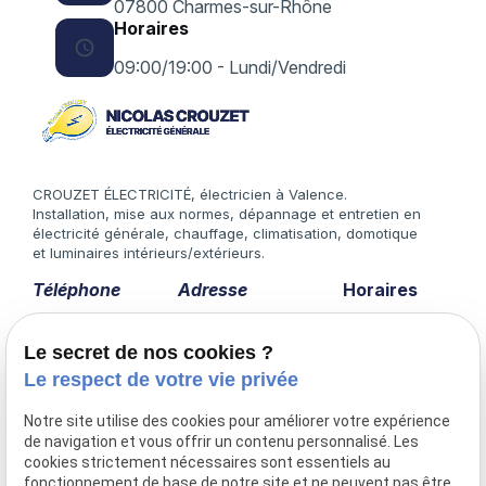
07800 Charmes-sur-Rhône
Horaires
schedule
09:00/19:00 - Lundi/Vendredi
CROUZET ÉLECTRICITÉ, électricien à Valence.
Installation, mise aux normes, dépannage et entretien en
électricité générale, chauffage, climatisation, domotique
et luminaires intérieurs/extérieurs.
Téléphone
Adresse
Horaires
04 75 60 43 12
5 lotissement les
Lundi -
Le secret de nos cookies ?
vergers
Vendredi
07800 Charmes-
14:00 -
Le respect de votre vie privée
sur-Rhône
18:00
Notre site utilise des cookies pour améliorer votre expérience
de navigation et vous offrir un contenu personnalisé. Les
cookies strictement nécessaires sont essentiels au
fonctionnement de base de notre site et ne peuvent pas être