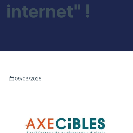
internet" !
calendar_month
09/03/2026