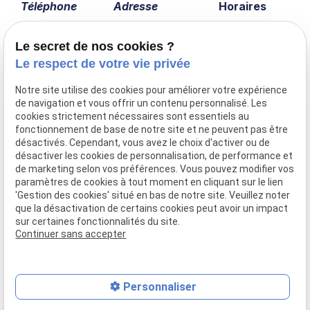
Téléphone
Adresse
Horaires
04 75 60 43 12
5 lotissement les
Lundi -
vergers
Vendredi
Le secret de nos cookies ?
07800 Charmes-
14:00 -
Le respect de votre vie privée
sur-Rhône
18:00
Notre site utilise des cookies pour améliorer votre expérience
de navigation et vous offrir un contenu personnalisé. Les
cookies strictement nécessaires sont essentiels au
fonctionnement de base de notre site et ne peuvent pas être
Accueil
désactivés. Cependant, vous avez le choix d'activer ou de
Présentation
désactiver les cookies de personnalisation, de performance et
Prestations
de marketing selon vos préférences. Vous pouvez modifier vos
paramètres de cookies à tout moment en cliquant sur le lien
Nos réalisations
'Gestion des cookies' situé en bas de notre site. Veuillez noter
Actualités
que la désactivation de certains cookies peut avoir un impact
Contact
sur certaines fonctionnalités du site.
Continuer sans accepter
Mentions légales
Politique de confidentialité
Gestion des cookies
Plan du site
Personnaliser