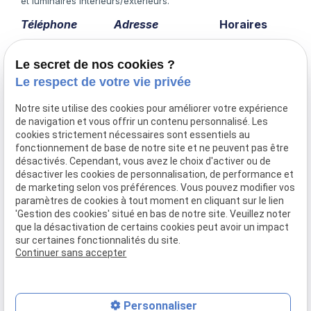
et luminaires intérieurs/extérieurs.
Téléphone
Adresse
Horaires
04 75 60 43 12
5 lotissement les
Lundi -
vergers
Vendredi
Le secret de nos cookies ?
07800 Charmes-
14:00 -
Le respect de votre vie privée
sur-Rhône
18:00
Notre site utilise des cookies pour améliorer votre expérience
de navigation et vous offrir un contenu personnalisé. Les
cookies strictement nécessaires sont essentiels au
fonctionnement de base de notre site et ne peuvent pas être
Accueil
désactivés. Cependant, vous avez le choix d'activer ou de
Présentation
désactiver les cookies de personnalisation, de performance et
Prestations
de marketing selon vos préférences. Vous pouvez modifier vos
paramètres de cookies à tout moment en cliquant sur le lien
Nos réalisations
'Gestion des cookies' situé en bas de notre site. Veuillez noter
Actualités
que la désactivation de certains cookies peut avoir un impact
Contact
sur certaines fonctionnalités du site.
Continuer sans accepter
Mentions légales
Politique de confidentialité
Gestion des cookies
Plan du site
Personnaliser