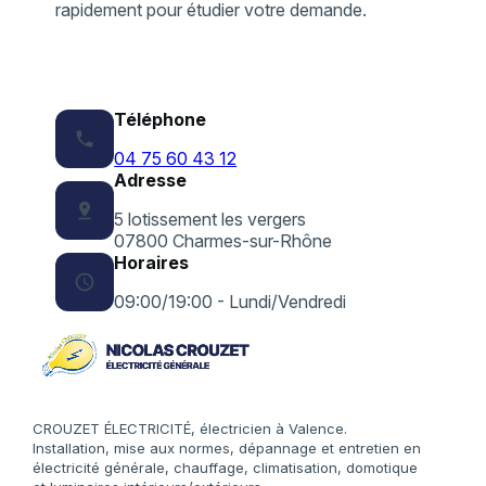
rapidement pour étudier votre demande.
Téléphone
phone
04 75 60 43 12
Adresse
pin_drop
5 lotissement les vergers
07800 Charmes-sur-Rhône
Horaires
schedule
09:00/19:00 - Lundi/Vendredi
CROUZET ÉLECTRICITÉ, électricien à Valence.
Installation, mise aux normes, dépannage et entretien en
électricité générale, chauffage, climatisation, domotique