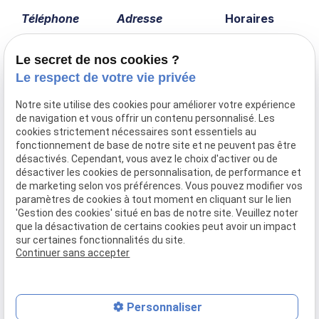
Téléphone
Adresse
Horaires
04 75 60 43 12
5 lotissement les
Lundi -
vergers
Vendredi
Le secret de nos cookies ?
07800 Charmes-
14:00 -
Le respect de votre vie privée
sur-Rhône
18:00
Notre site utilise des cookies pour améliorer votre expérience
de navigation et vous offrir un contenu personnalisé. Les
cookies strictement nécessaires sont essentiels au
fonctionnement de base de notre site et ne peuvent pas être
Accueil
désactivés. Cependant, vous avez le choix d'activer ou de
Présentation
désactiver les cookies de personnalisation, de performance et
Prestations
de marketing selon vos préférences. Vous pouvez modifier vos
paramètres de cookies à tout moment en cliquant sur le lien
Nos réalisations
'Gestion des cookies' situé en bas de notre site. Veuillez noter
Actualités
que la désactivation de certains cookies peut avoir un impact
Contact
sur certaines fonctionnalités du site.
Continuer sans accepter
Mentions légales
Politique de confidentialité
Gestion des cookies
Plan du site
Personnaliser