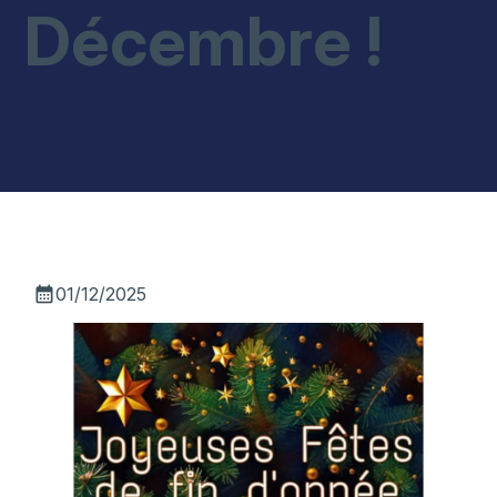
Décembre !
calendar_month
01/12/2025