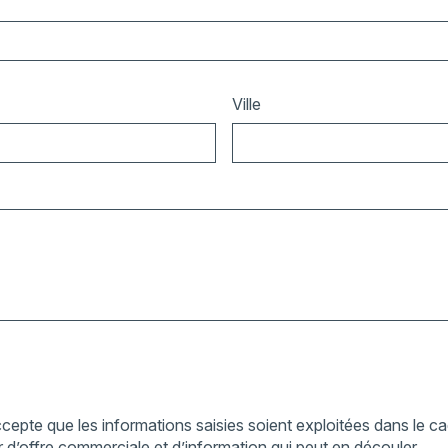
Ville
cepte que les informations saisies soient exploitées dans le cad
 d’offre commerciale et d’information qui peut en découler.