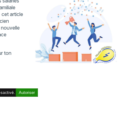
s salariés
miliale
cet article
icien
a nouvelle
ace
ur ton
sactivé.
Autoriser