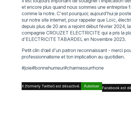
Il est toujours important de souligner l'implication de
et encore plus quand nous sommes une entreprise fa
comme la notre. C'est pourquoi; aujourd'hui je poste 
sur notre site internet, pour rappeler que Loïc, électr
depuis plus de 20 ans a rejoint début février 2024, l
compagnie CROUZET ELECTRICITE qui a pris la pl
d'ELECTRICITE TABARDEL en Novembre 2023.
Petit clin d’œil d'un patron reconnaissant - merci po
professionnalisme et ton implication au quotidien.
#joie#bonnehumeur#charmessurrhone
X (formerly Twitter) est désactivé.
Autoriser
Facebook est dé