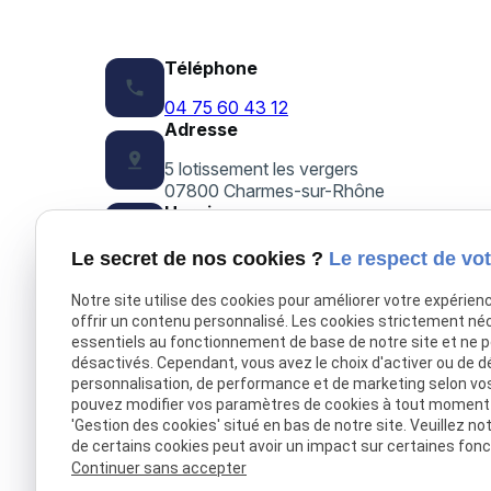
Téléphone
phone
04 75 60 43 12
Adresse
pin_drop
5 lotissement les vergers
07800 Charmes-sur-Rhône
Horaires
schedule
09:00/19:00 - Lundi/Vendredi
Le secret de nos cookies ?
Le respect de vot
Notre site utilise des cookies pour améliorer votre expérien
offrir un contenu personnalisé. Les cookies strictement né
essentiels au fonctionnement de base de notre site et ne 
désactivés. Cependant, vous avez le choix d'activer ou de d
CROUZET ÉLECTRICITÉ, électricien à
personnalisation, de performance et de marketing selon vo
Valence. Installation, mise aux normes,
pouvez modifier vos paramètres de cookies à tout moment en
dépannage et entretien en électricité
'Gestion des cookies' situé en bas de notre site. Veuillez no
générale, chauffage, climatisation,
de certains cookies peut avoir un impact sur certaines fonct
domotique et luminaires
Continuer sans accepter
intérieurs/extérieurs.