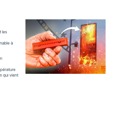
 les
nable à
un
pérature
 qui vient