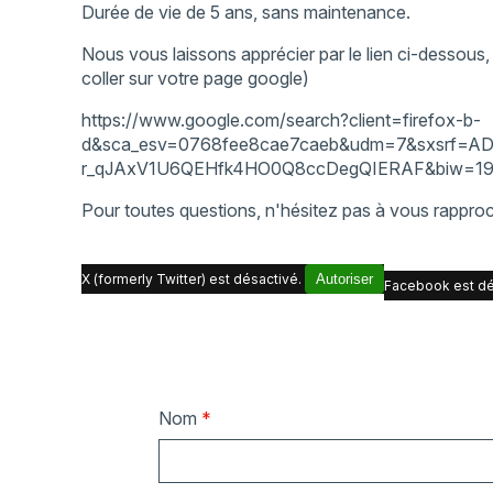
Durée de vie de 5 ans, sans maintenance.
Nous vous laissons apprécier par le lien ci-dessous,
coller sur votre page google)
https://www.google.com/search?client=firefox-b-
d&sca_esv=0768fee8cae7caeb&udm=7&sxsrf=ADL
r_qJAxV1U6QEHfk4HO0Q8ccDegQIERAF&biw=1920&b
Pour toutes questions, n'hésitez pas à vous rapp
X (formerly Twitter) est désactivé.
Autoriser
Facebook est dé
Nom
*