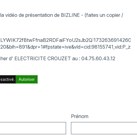
 la vidéo de présentation de BIZLINE -
(faites un copier /
YWIK72fBtwFfnaB2RDFaiFYoU2sJb2Q:1732636914260&q=sti
ih=891&dpr=1#fpstate=ive&vld=cid:98155741,vid:P_zur5
rocher d' ELECTRICITE CROUZET au : 04.75.60.43.12
sactivé.
Autoriser
Prénom