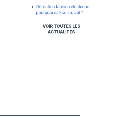
Réfection tableau électrique :
pourquoi est-ce crucial ?
VOIR TOUTES LES
ACTUALITÉS
ckers+extincteur+bizline&sa=X&ved=2ahUKEwitj7K-
7AW5s,st:0