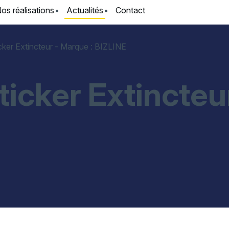
os réalisations
Actualités
Contact
cker Extincteur - Marque : BIZLINE
Sticker Extincteu