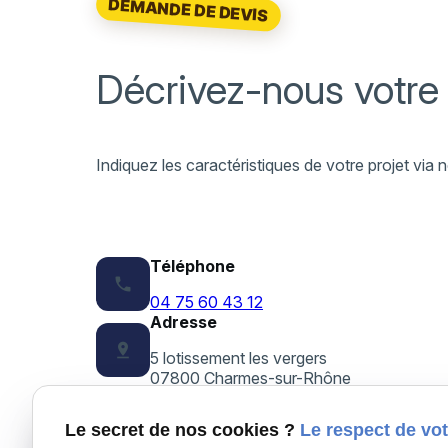
DEMANDE DE DEVIS
Décrivez-nous votre
Indiquez les caractéristiques de votre projet vi
Téléphone
phone
04 75 60 43 12
Adresse
pin_drop
5 lotissement les vergers
07800 Charmes-sur-Rhône
Horaires
schedule
Le secret de nos cookies ?
Le respect de vot
09:00/19:00 - Lundi/Vendredi